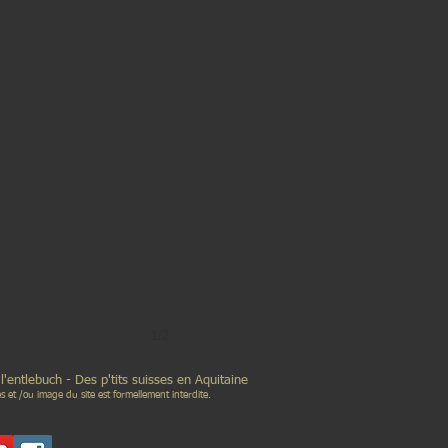
1/2
p'tits suisses en Aquitaine
es et /ou image du site est formellement interdite.