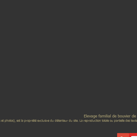
levage familial de bouvier de l'entlebuch - Des 
s et photos), est la propriété exclusive du détenteur du site. La reproduction totale ou partielle des text