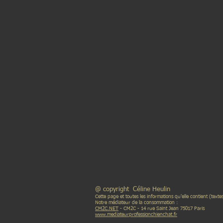
@ copyright Céline Heulin E
Cette page et toutes les informations qu'elle contient (texte
Notre médiateur de la consommation :
CM2C.NET
- CM2C - 14 rue Saint Jean 75017 Paris
www.mediateurprofessionchienchat.fr