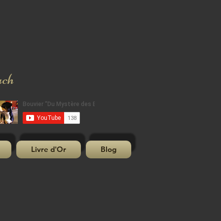
uch
Livre d'Or
Blog