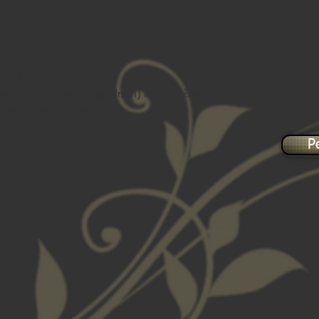
vier 2016.
anka (à l'élevage des Elmiti) et son père est
(élevage en Hollande).
e !
P