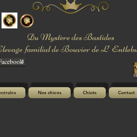
Du Mystère des Bastides
levage familial de Bouvier de L' Entleb
Facebook
nérales
Nos chiens
Chiots
Contact
intosch Des Elmiti