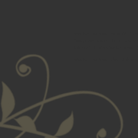
Mackintosch est né le 26 Jan
Ses parents sont Timi Porazyni
Eiko Ui't Hollandse Entlinest 
Mackintosch est plein d'énergi