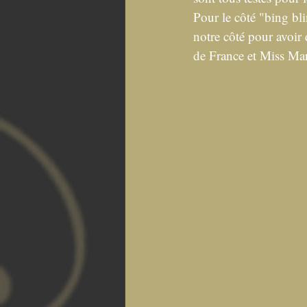
Pour le côté "bing bli
notre côté pour avoir 
de France et Miss Ma