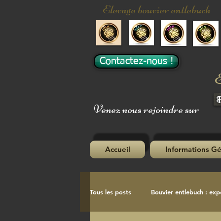
Elevage bouvier entlebuch
Contactez-nous !
E
Venez nous rejoindre sur
Accueil
Informations Gé
Tous les posts
Bouvier entlebuch : exp