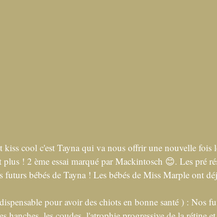
 kiss cool c'est Tayna qui va nous offrir une nouvelle fois 
 plus ! 2 ème essai marqué par Mackintosch 😊. Les pré rés
s futurs bébés de Tayna ! Les bébés de Miss Marple ont déj
dispensable pour avoir des chiots en bonne santé ) : Nos fu
es hanches, les coudes, l'atrophie progressive de la rétine et 