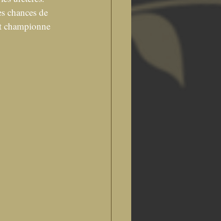
es chances de 
est championne 