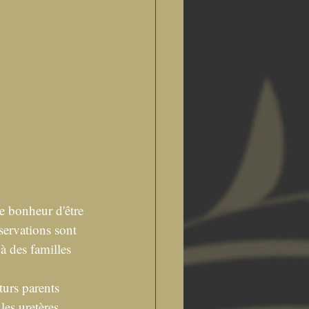
le bonheur d'être 
ervations sont 
à des familles 
turs parents 
les uretères.