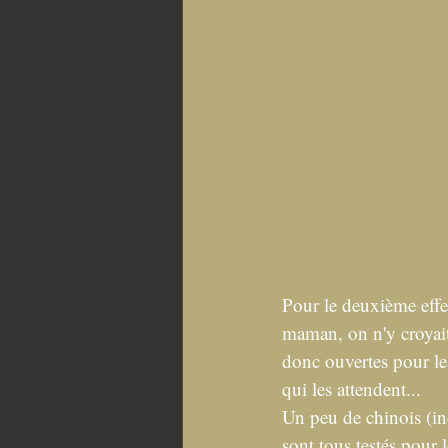
Pour le deuxième effet
maman, on n'y croyait
donc ouvertes pour le
qui les attendent... 
Un peu de chinois (in
sont tous testés pour l