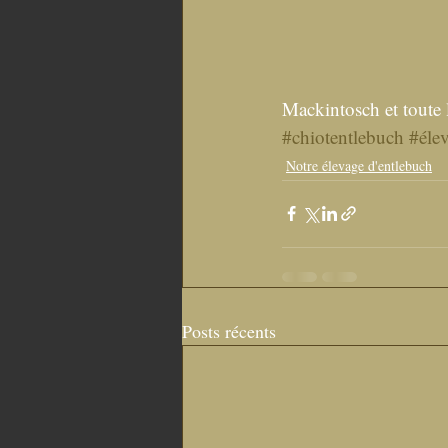
Mackintosch et toute l
#chiotentlebuch
#éle
Notre élevage d'entlebuch
Posts récents