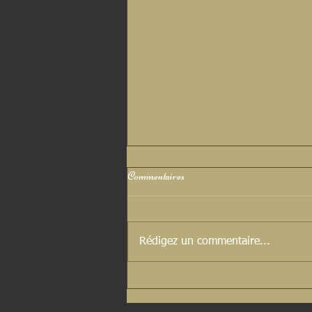
Commentaires
Rédigez un commentaire...
Découvrez nos adorables chiots
Bouvier de l'Entlebuch