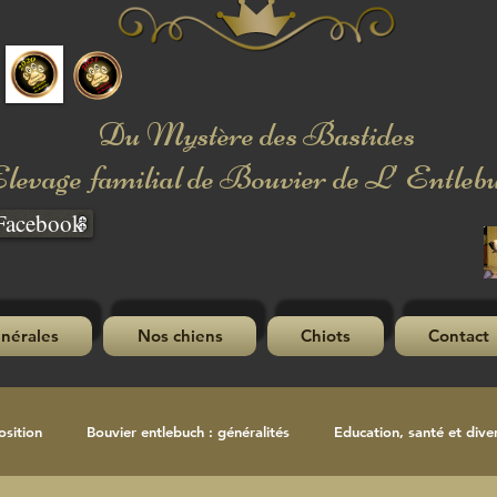
Du Mystère des Bastides
levage familial de Bouvier de L' Entleb
Facebook
nérales
Nos chiens
Chiots
Contact
osition
Bouvier entlebuch : généralités
Education, santé et diver