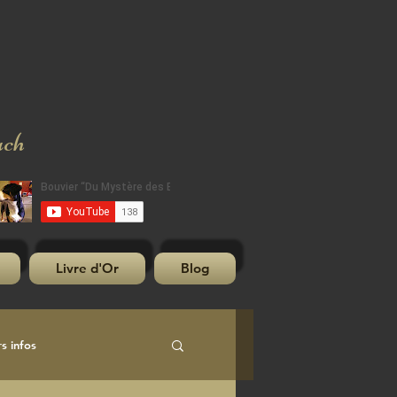
uch
Livre d'Or
Blog
s infos