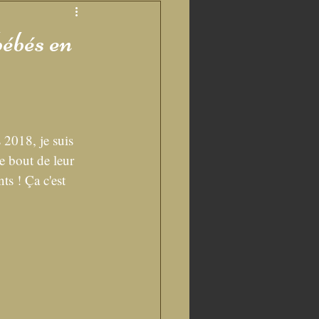
bébés en
2018, je suis 
e bout de leur 
s ! Ça c'est 